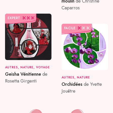
moulin
de Christine
Caparros
EXPERT
FACILE
AUTRES, NATURE, VOYAGE
Geisha Vénitienne
de
AUTRES, NATURE
Rosetta Girgenti
Orchidées
de Yvette
Jouêtre