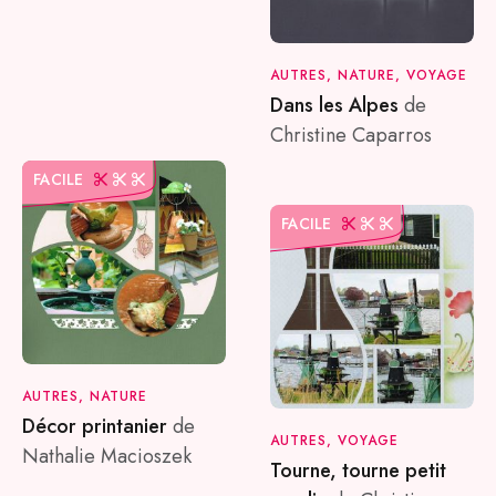
AUTRES, NATURE, VOYAGE
Dans les Alpes
de
Christine Caparros
FACILE
FACILE
AUTRES, NATURE
Décor printanier
de
AUTRES, VOYAGE
Nathalie Macioszek
Tourne, tourne petit