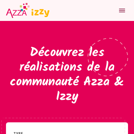
HOME
RÉALISATIONS
PRODUITS
Découvrez les
INSPIRATION
réalisations de la
communauté Azza &
ATELIER
Izzy
JOB
NOUS TROUVER
QUI SOMMES-NOUS
TYPE