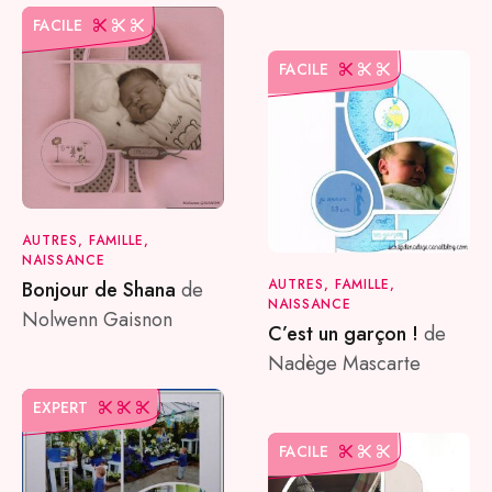
FACILE
FACILE
AUTRES, FAMILLE,
NAISSANCE
AUTRES, FAMILLE,
Bonjour de Shana
de
NAISSANCE
Nolwenn Gaisnon
C’est un garçon !
de
Nadège Mascarte
EXPERT
FACILE