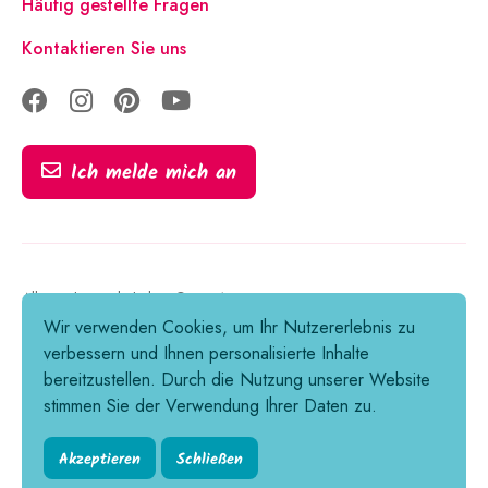
Häufig gestellte Fragen
Kontaktieren Sie uns
Ich melde mich an
Alle Rechte vorbehalten © 2021-2026
Wir verwenden Cookies, um Ihr Nutzererlebnis zu
Rechtliche Hinweise
verbessern und Ihnen personalisierte Inhalte
Unser Engagement für Ihre Privatsphäre
bereitzustellen. Durch die Nutzung unserer Website
stimmen Sie der Verwendung Ihrer Daten zu.
Verwendung von Cookies
Allgemeine Geschäftsbedingungen
Akzeptieren
Schließen