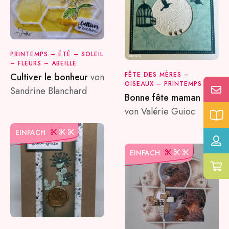
PRINTEMPS – ÉTÉ – SOLEIL
– FLEURS – ABEILLE
FÊTE DES MÈRES –
Cultiver le bonheur
von
OISEAUX – PRINTEMPS
Sandrine Blanchard
Bonne fête maman !
von Valérie Guioc
EINFACH
EINFACH