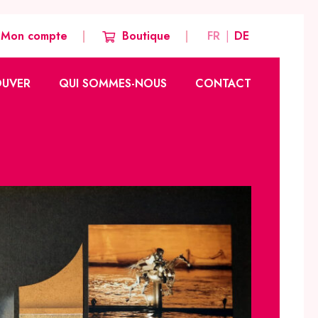
Mon compte
Boutique
FR
DE
OUVER
QUI SOMMES-NOUS
CONTACT
Notre histoire
Nos valeurs
Notre équipe créative
Nos autres marques