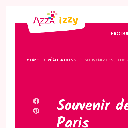
PRODUI
L’offre 
HOME
RÉALISATIONS
SOUVENIR DES JO DE 
L’offre I
Promoti
Catalog
Le club 
Souvenir d
Paris