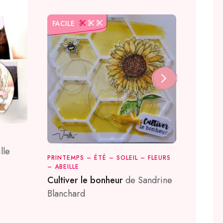
FACIL
FACILE
FÊTE D
PRINTE
lle
PRINTEMPS – ÉTÉ – SOLEIL – FLEURS
Bonne
– ABEILLE
Guioc
Cultiver le bonheur
de Sandrine
Blanchard