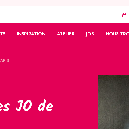
TS
INSPIRATION
ATELIER
JOB
NOUS TR
Azza
Tutoriels
Vente à domicile
PARIS
zzy
Réalisations
Vendeur·euse
ons
Formation
ues
fidélité
es JO de