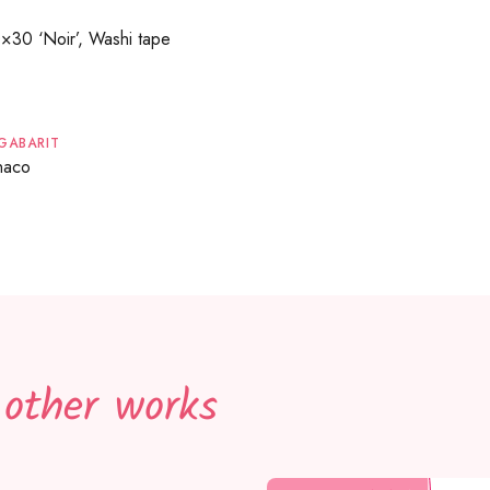
×30 ‘Noir’, Washi tape
GABARIT
naco
 other works