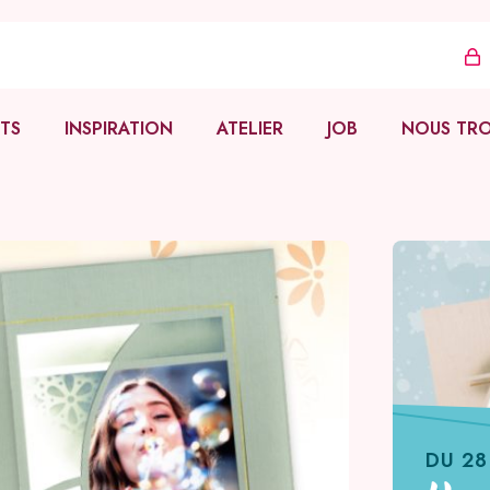
TS
INSPIRATION
ATELIER
JOB
NOUS TR
Azza
Tutoriels
Vente à domicile
zzy
Réalisations
Vendeur·euse
ons
Formation
ues
fidélité
DU 28