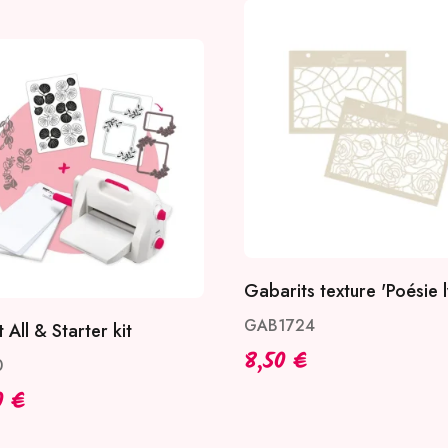
Gabarits texture 'Poésie l
GAB1724
 All & Starter kit
8,50 €
0
0 €