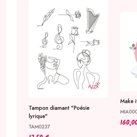
Make it
Tampon diamant "Poésie
MIA00
lyrique"
160,0
TAM0237