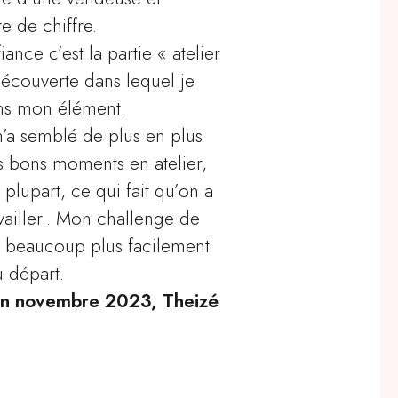
e de chiffre.
ance c’est la partie « atelier
découverte dans lequel je
ns mon élément.
m’a semblé de plus en plus
ès bons moments en atelier,
zza
plupart, ce qui fait qu’on a
vailler.. Mon challenge de
t beaucoup plus facilement
 départ.
en novembre 2023, Theizé
Azza