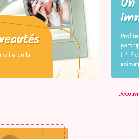
Un
im
veautés
Profit
partic
a suite de la
! * Pl
animat
Découvr