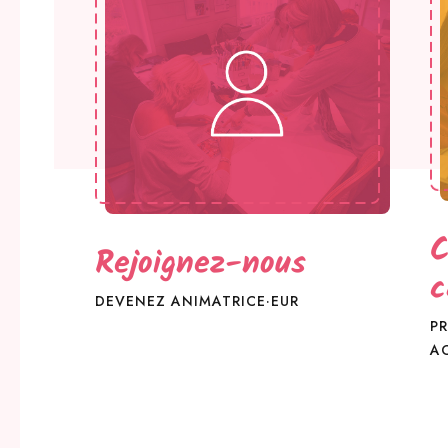
C
Rejoignez-nous
c
DEVENEZ ANIMATRICE·EUR
PR
AC