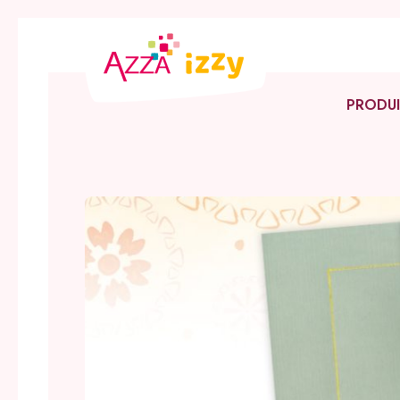
PRODUI
L’offre 
L’offre I
Promoti
Catalog
Le club 