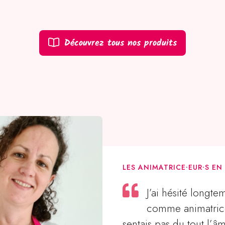
Découvrez tous nos produits
LES ANIMATRICE⸱EUR⸱S EN
J’ai hésité longt
comme animatric
sentais pas du tout l’