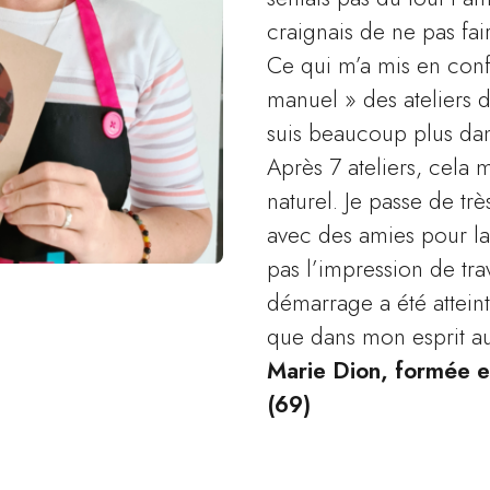
craignais de ne pas fair
Ce qui m’a mis en confi
manuel » des ateliers 
suis beaucoup plus da
Après 7 ateliers, cela 
naturel. Je passe de tr
Marina
JOSKIN
animatrice A
avec des amies pour la 
pas l’impression de tra
démarrage a été attein
que dans mon esprit au
Marie Dion, formée 
(69)
Alice
ROUX
Team Manager 