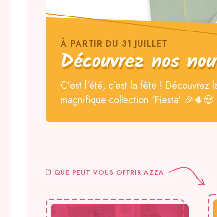
À PARTIR DU 31 JUILLET
Découvrez nos nou
C'est l'été, c'est la fête ! Découvrez l
magnifique collection 'Fiesta' 🎉🌵😍
QUE PEUT VOUS OFFRIR AZZA