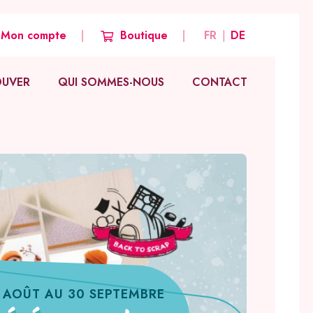
Mon compte
Boutique
FR
DE
OUVER
QUI SOMMES-NOUS
CONTACT
Notre histoire
Nos valeurs
Notre équipe créative
Nos autres marques
 AOÛT AU 30 SEPTEMBRE