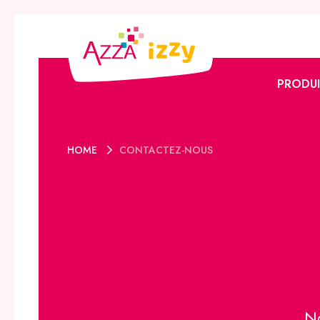
PRODUI
L’offre 
HOME
CONTACTEZ-NOUS
L’offre I
Promoti
Catalog
Le club 
N