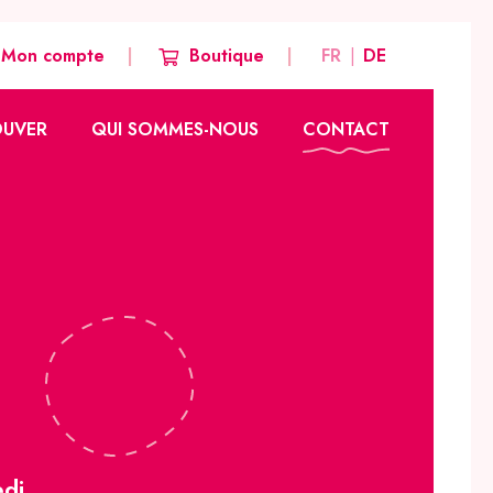
Mon compte
Boutique
FR
DE
OUVER
QUI SOMMES-NOUS
CONTACT
Notre histoire
Nos valeurs
Notre équipe créative
Nos autres marques
edi