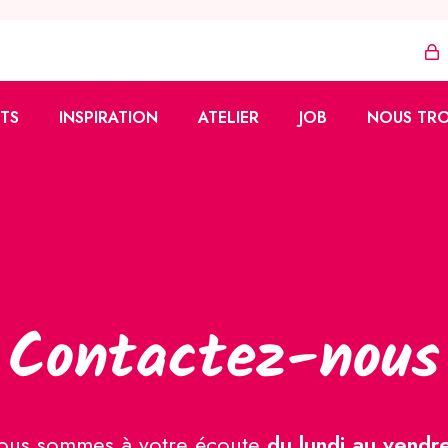
TS
INSPIRATION
ATELIER
JOB
NOUS TR
Azza
Tutoriels
Vente à domicile
zzy
Réalisations
Vendeur·euse
ons
Formation
ues
fidélité
Contactez-nous
ous sommes à votre écoute
du lundi au vendr