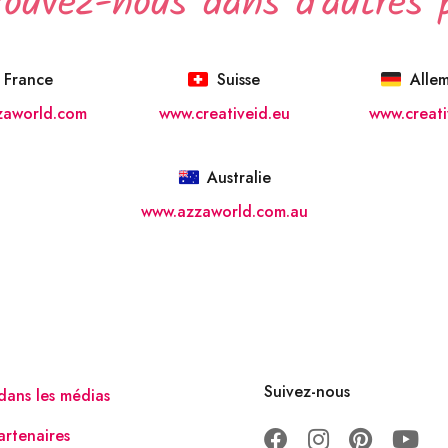
rouvez-nous dans d'autres 
France
Suisse
Alle
zaworld.com
www.creativeid.eu
www.creati
Australie
www.azzaworld.com.au
Suivez-nous
dans les médias
artenaires