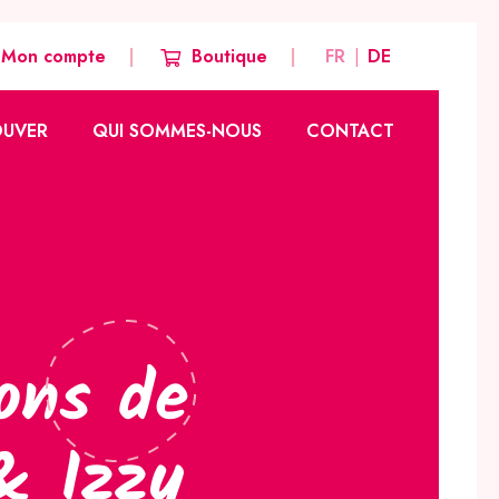
Mon compte
Boutique
FR
DE
OUVER
QUI SOMMES-NOUS
CONTACT
Notre histoire
Nos valeurs
Notre équipe créative
Nos autres marques
ions de
& Izzy