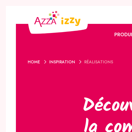
PRODUI
L’offre 
HOME
INSPIRATION
RÉALISATIONS
L’offre I
Promoti
Catalog
Le club 
Découv
la co