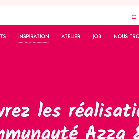
TS
INSPIRATION
ATELIER
JOB
NOUS TR
Azza
Tutoriels
Vente à domicile
zzy
Réalisations
Vendeur·euse
ons
Formation
ues
fidélité
rez les réalisat
mmunauté Azza 