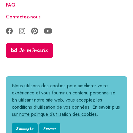
FAQ
Contactez-nous
Je m'inscris
Tous droits réservés © 2021-2026
Nous utilisons des cookies pour améliorer votre
expérience et vous fournir un contenu personnalisé.
Informations légales
En utilisant notre site web, vous acceptez les
Politique de confidentialité
conditions d'utilisation de vos données.
En savoir plus
sur notre politique d’utilisation des cookies
.
Cookies
Conditions générales de vente
J'accepte
Fermer