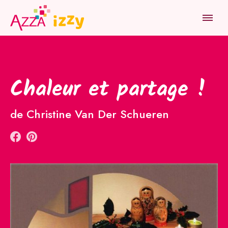
HOME
RÉALISATIONS
CHALEUR ET PARTAGE !
PRODUITS
Chaleur et partage !
INSPIRATION
de Christine Van Der Schueren
ATELIER
JOB
NOUS TROUVER
QUI SOMMES-NOUS