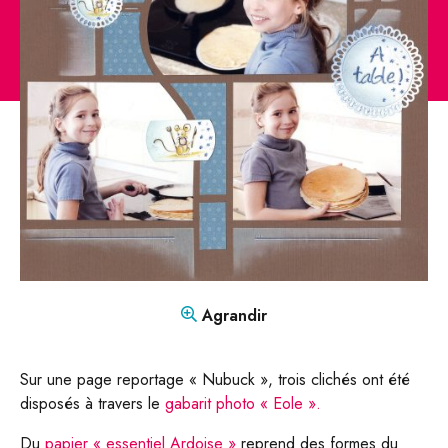
CONTACT
Mon compte
Boutique
FR
DE
Agrandir
Sur une page reportage « Nubuck », trois clichés ont été
disposés à travers le
gabarit photo « Eole ».
Du
papier « essentiel Ardoise »
reprend des formes du