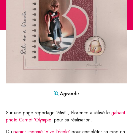
CONTACT
Mon compte
Boutique
FR
DE
Agrandir
Sur une page reportage ‘Mist’ , Florence a utilisé le
gabarit
photo Carnet ‘Olympie’
pour sa réalisation.
Du
papier imprimé ‘Vive l’école’
pour compléter sa mise en