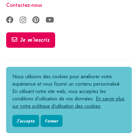
Contactez-nous
Je m'inscris
Tous droits réservés © 2021-2026
Nous utilisons des cookies pour améliorer votre
expérience et vous fournir un contenu personnalisé.
Informations légales
En utilisant notre site web, vous acceptez les
Politique de confidentialité
conditions d'utilisation de vos données.
En savoir plus
sur notre politique d’utilisation des cookies
.
Cookies
Conditions générales de vente
J'accepte
Fermer
Règlement en ligne des litiges