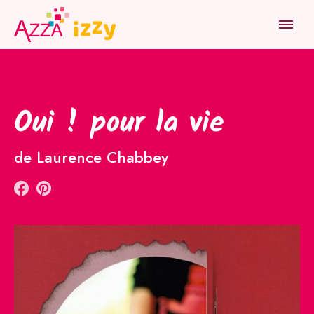
HOME
RÉALISATIONS
OUI ! POUR LA VIE
PRODUITS
Oui ! pour la vie
INSPIRATION
de Laurence Chabbey
ATELIER
JOB
NOUS TROUVER
QUI SOMMES-NOUS