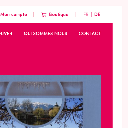
Mon compte
Boutique
FR
DE
OUVER
QUI SOMMES-NOUS
CONTACT
Notre histoire
Nos valeurs
Notre équipe créative
Nos autres marques