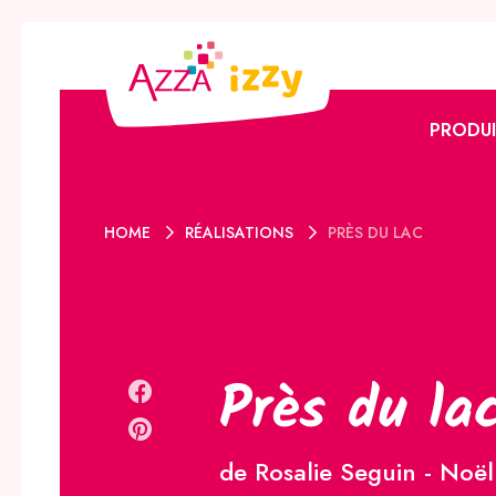
PRODUI
L’offre 
HOME
RÉALISATIONS
PRÈS DU LAC
L’offre I
Promoti
Catalog
Le club 
Près du la
de Rosalie Seguin - Noël