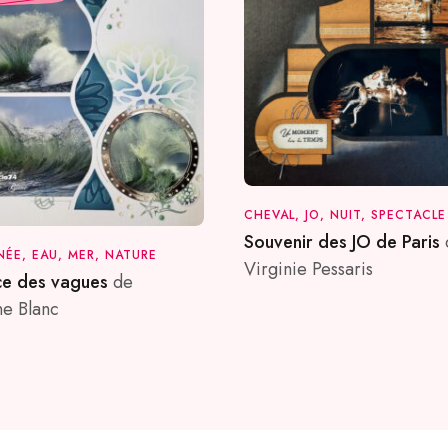
CHEVAL, JO, NUIT, SPECTACLE
Souvenir des JO de Paris
NÉE, EAU, MER, NATURE
Virginie Pessaris
ce des vagues
de
ne Blanc