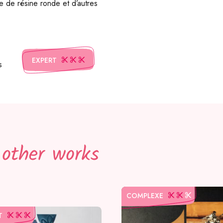
le de résine ronde et d’autres
EXPERT
s
 other works
COMPLEXE
T