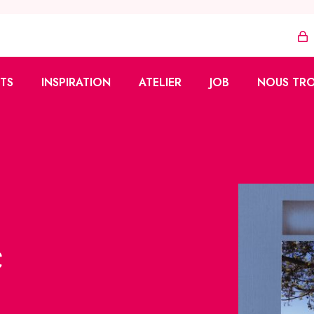
TS
INSPIRATION
ATELIER
JOB
NOUS TR
Azza
Tutoriels
Vente à domicile
zzy
Réalisations
Vendeur·euse
ons
Formation
ues
fidélité
c