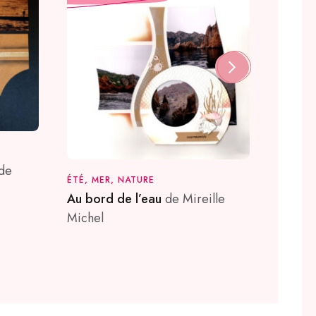
PRINTEM
– ABEIL
de
ÉTÉ, MER, NATURE
Cultiv
Au bord de l’eau
de Mireille
Blanch
Michel