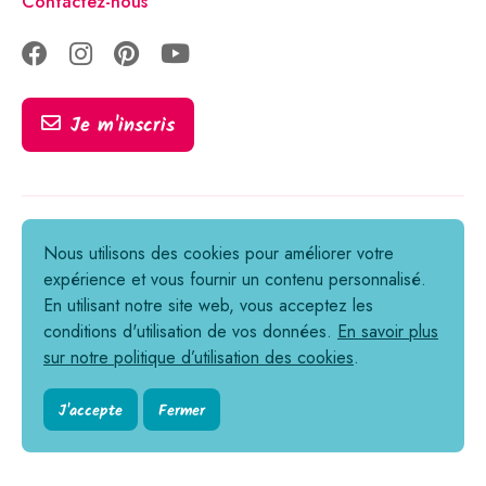
Contactez-nous
Je m'inscris
Tous droits réservés © 2021-2026
Nous utilisons des cookies pour améliorer votre
expérience et vous fournir un contenu personnalisé.
Informations légales
En utilisant notre site web, vous acceptez les
Politique de confidentialité
conditions d'utilisation de vos données.
En savoir plus
sur notre politique d’utilisation des cookies
.
Cookies
Conditions générales de vente
J'accepte
Fermer
Règlement en ligne des litiges