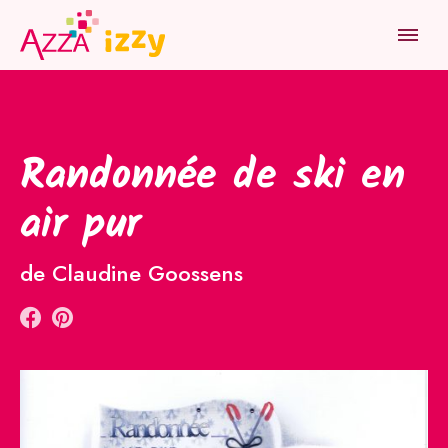
HOME
RÉALISATIONS
RANDONNÉE DE SKI EN AIR PUR
PRODUITS
Randonnée de ski en
INSPIRATION
air pur
ATELIER
de Claudine Goossens
JOB
NOUS TROUVER
QUI SOMMES-NOUS