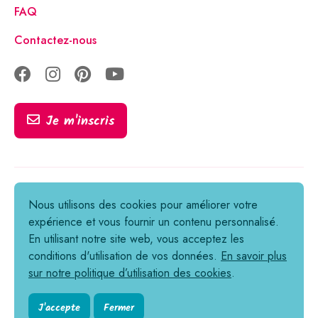
FAQ
Contactez-nous
Je m'inscris
Tous droits réservés © 2021-2026
Nous utilisons des cookies pour améliorer votre
expérience et vous fournir un contenu personnalisé.
Informations légales
En utilisant notre site web, vous acceptez les
Politique de confidentialité
conditions d'utilisation de vos données.
En savoir plus
sur notre politique d’utilisation des cookies
.
Cookies
Conditions générales de vente
J'accepte
Fermer